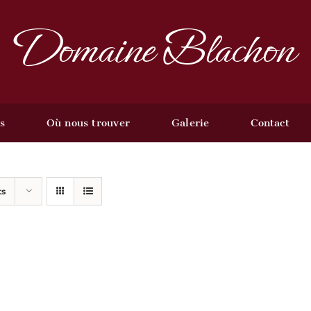
Domaine Blachon
s
Où nous trouver
Galerie
Contact
ts