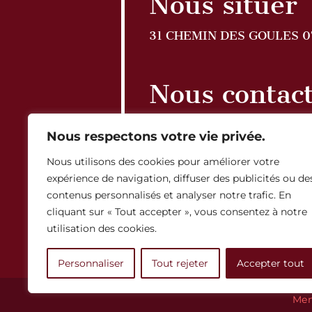
Nous situer
31 CHEMIN DES GOULES 
Nous contac
Tél. 04 75 08 61 12
Nous respectons votre vie privée.
Nous utilisons des cookies pour améliorer votre
Horaires d’
expérience de navigation, diffuser des publicités ou de
contenus personnalisés et analyser notre trafic. En
cliquant sur « Tout accepter », vous consentez à notre
Lundi au vendredi 09h00-
Samedi sur RDV
utilisation des cookies.
Personnaliser
Tout rejeter
Accepter tout
Men