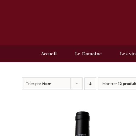
Passer
au
contenu
Accueil
Le Domaine
Les vin
Trier par
Nom
Montrer
12 produi