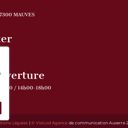
07300 MAUVES
ter
ouverture
s
12h00 / 14h00-18h00
tions Légales
|
© Visicod Agence
de communication Auxerre 